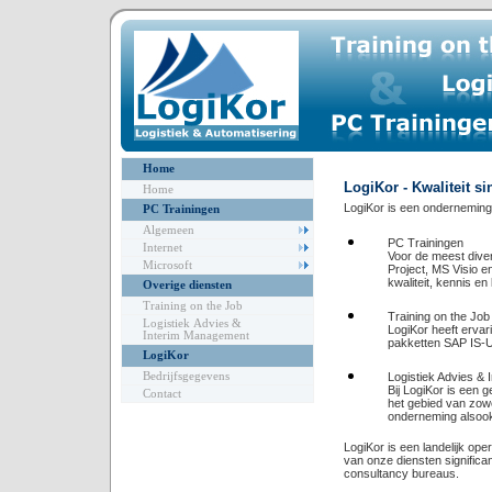
Home
LogiKor - Kwaliteit s
Home
LogiKor is een onderneming i
PC Trainingen
Algemeen
PC Trainingen
Internet
Voor de meest diver
Microsoft
Project, MS Visio e
kwaliteit, kennis e
Overige diensten
Training on the Job
Training on the Job
Logistiek Advies &
LogiKor heeft ervar
Interim Management
pakketten SAP IS-
LogiKor
Bedrijfsgegevens
Logistiek Advies &
Bij LogiKor is een 
Contact
het gebied van zowel
onderneming alsoo
LogiKor is een landelijk op
van onze diensten significan
consultancy bureaus.